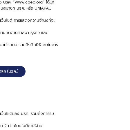
์ของ นธค. “www.cbeg.org” ได้แก่
ี่เป็นสมาชิก นธค. หรือ UNIAPAC
นเว็บไซต์ การแสดงความจํานงที่จะ
ทัศนคติด้านศาสนา ธุรกิจ และ
ย่างสม่ำเสมอ รวมถึงสิทธิพิเศษในการ
ลิก (นธค.)
นเว็บไซต์ของ นธค. รวมถึงการรับ
 2 ท่านโดยไม่มีค่าใช้จ่าย