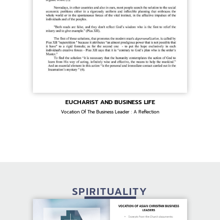
EUCHARIST AND BUSINESS LIFE
Vocation Of The Business Leader : A Reflection
SPIRITUALITY