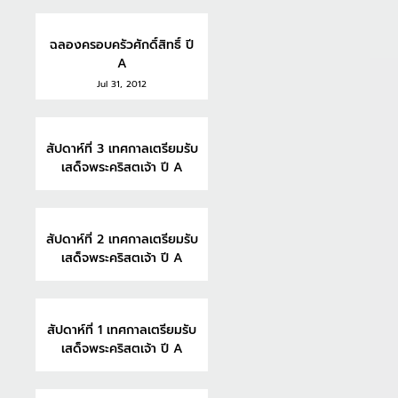
ฉลองครอบครัวศักดิ์สิทธิ์ ปี
A
Jul 31, 2012
สัปดาห์ที่ 3 เทศกาลเตรียมรับ
เสด็จพระคริสตเจ้า ปี A
สัปดาห์ที่ 2 เทศกาลเตรียมรับ
เสด็จพระคริสตเจ้า ปี A
สัปดาห์ที่ 1 เทศกาลเตรียมรับ
เสด็จพระคริสตเจ้า ปี A