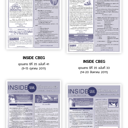
INSIDE CBEG
INSIDE CBEG
อุดมสาร ปีที่ 35 ฉบับที่ 41
อุดมสาร ปีที่ 35 ฉบับที่ 33
(9-15 ตุลาคม 2011)
(14-20 สิงหาคม 2011)