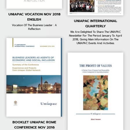
UNIAPAC VOCATION NOV 2018
ENGLISH
UNIAPAC INTERNATIONAL
Vocation Of The Business Leader : A
QUARTERLY
Reflection
We Are Delighted To Share The UNIAPAC
Newsletter For The Period January To April
2018, Giving Main Information On The
UNIAPAC Events And Activities.
BOOKLET UNIAPAC ROME
CONFERENCE NOV 2016