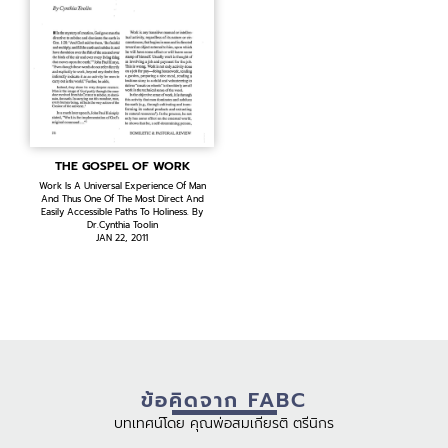
THE GOSPEL OF WORK
Work Is A Universal Experience Of Man
And Thus One Of The Most Direct And
Easily Accessible Paths To Holiness. By
Dr.Cynthia Toolin
JAN 22, 2011
ข้อคิดจาก FABC
บทเทศน์โดย คุณพ่อสมเกียรติ ตรีนิกร