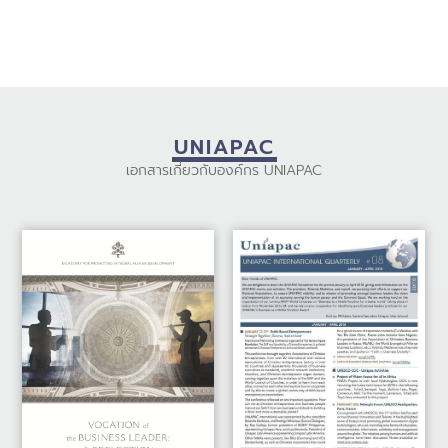
UNIAPAC
เอกสารเกี่ยวกับองค์กร UNIAPAC