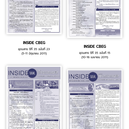
INSIDE CBEG
INSIDE CBEG
อุดมสาร ปีที่ 35 ฉบับที่ 23
อุดมสาร ปีที่ 35 ฉบับที่ 15
(5-11 มิถุนายน 2011)
(10-16 เมษายน 2011)