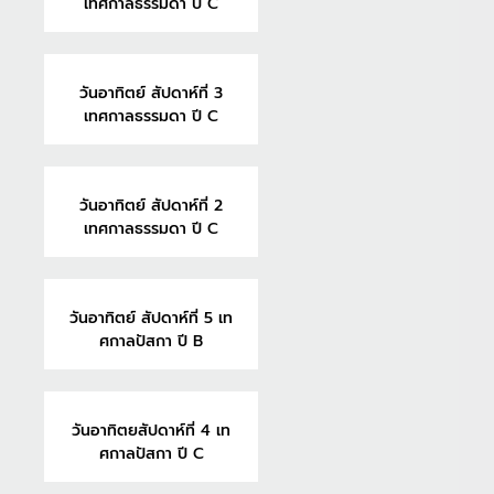
เทศกาลธรรมดา ปี C
วันอาทิตย์ สัปดาห์ที่ 3
เทศกาลธรรมดา ปี C
วันอาทิตย์ สัปดาห์ที่ 2
เทศกาลธรรมดา ปี C
วันอาทิตย์ สัปดาห์ที่ 5 เท
ศกาลปัสกา ปี B
วันอาทิตยสัปดาห์ที่ 4 เท
ศกาลปัสกา ปี C