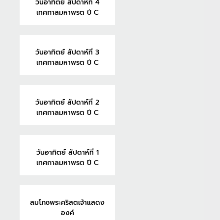
วันอาทิตย์ สัปดาห์ที่ 4
เทศกาลมหาพรต ปี C
วันอาทิตย์ สัปดาห์ที่ 3
เทศกาลมหาพรต ปี C
วันอาทิตย์ สัปดาห์ที่ 2
เทศกาลมหาพรต ปี C
วันอาทิตย์ สัปดาห์ที่ 1
เทศกาลมหาพรต ปี C
สมโภชพระคริสตเจ้าแสดง
องค์