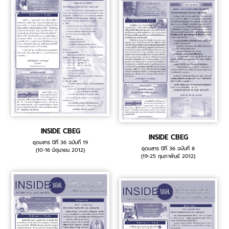
INSIDE CBEG
INSIDE CBEG
อุดมสาร ปีที่ 36 ฉบับที่ 19
อุดมสาร ปีที่ 36 ฉบับที่ 8
(10-16 มิถุนายน 2012)
(19-25 กุมภาพันธ์ 2012)