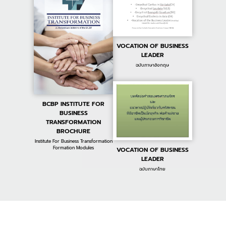
VOCATION OF BUSINESS
LEADER
ฉบับภาษาอังกฤษ
BCBP INSTITUTE FOR
BUSINESS
TRANSFORMATION
BROCHURE
Institute For Business Transformation
Formation Modules
VOCATION OF BUSINESS
LEADER
ฉบับภาษาไทย