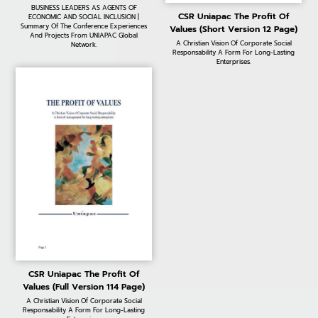
BUSINESS LEADERS AS AGENTS OF
CSR Uniapac The Profit Of
ECONOMIC AND SOCIAL INCLUSION |
Summary Of The Conference Experiences
Values (Short Version 12 Page)
And Projects From UNIAPAC Global
A Christian Vision Of Corporate Social
Network.
Responsability A Form For Long-Lasting
Enterprises.
CSR Uniapac The Profit Of
Values (Full Version 114 Page)
A Christian Vision Of Corporate Social
Responsability A Form For Long-Lasting