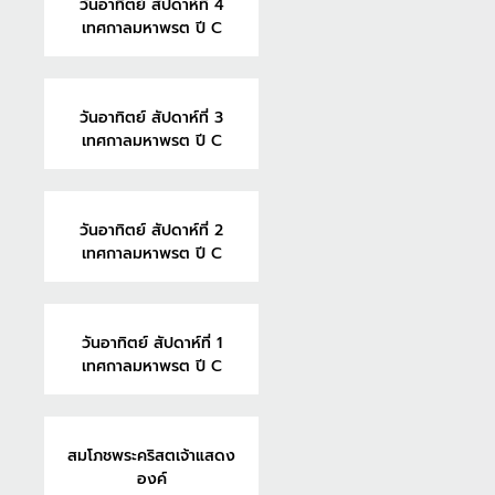
วันอาทิตย์ สัปดาห์ที่ 4
เทศกาลมหาพรต ปี C
วันอาทิตย์ สัปดาห์ที่ 3
เทศกาลมหาพรต ปี C
วันอาทิตย์ สัปดาห์ที่ 2
เทศกาลมหาพรต ปี C
วันอาทิตย์ สัปดาห์ที่ 1
เทศกาลมหาพรต ปี C
สมโภชพระคริสตเจ้าแสดง
องค์