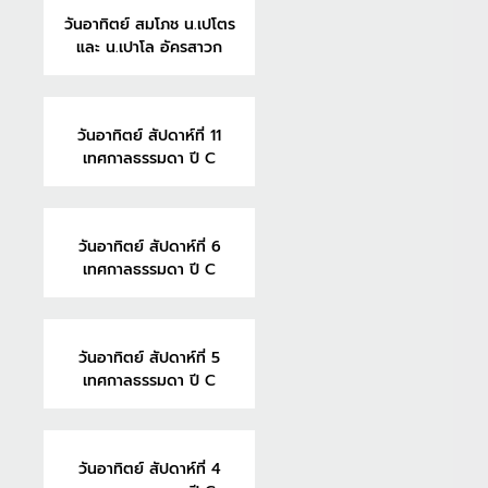
วันอาทิตย์ สมโภช น.เปโตร
และ น.เปาโล อัครสาวก
วันอาทิตย์ สัปดาห์ที่ 11
เทศกาลธรรมดา ปี C
วันอาทิตย์ สัปดาห์ที่ 6
เทศกาลธรรมดา ปี C
วันอาทิตย์ สัปดาห์ที่ 5
เทศกาลธรรมดา ปี C
วันอาทิตย์ สัปดาห์ที่ 4