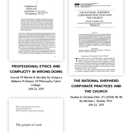
PROFESSIONAL ETHICS AND
COMPLICITY IN WRONG DOING
Journal Of Market & Morality By Gregory
THE RATIONAL SHEPHERD
Mellema Professor Of Philosophy Calvin
College.
CORPORATE PRACTICES AND
JAN 22, 2011
THE CHURCH
Studies In Christian Ethic 21.1 (2008) 96-116
By Michael L. Budde, Ph.D.
JAN 22, 2011